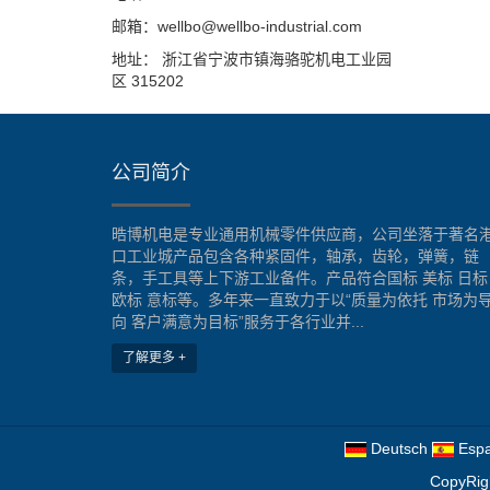
邮箱：wellbo@wellbo-industrial.com
地址： 浙江省宁波市镇海骆驼机电工业园
区 315202
公司简介
晧博机电是专业通用机械零件供应商，公司坐落于著名
口工业城产品包含各种紧固件，轴承，齿轮，弹簧，链
条，手工具等上下游工业备件。产品符合国标 美标 日标
欧标 意标等。多年来一直致力于以“质量为依托 市场为
向 客户满意为目标”服务于各行业并...
了解更多 +
Deutsch
Espa
CopyRig