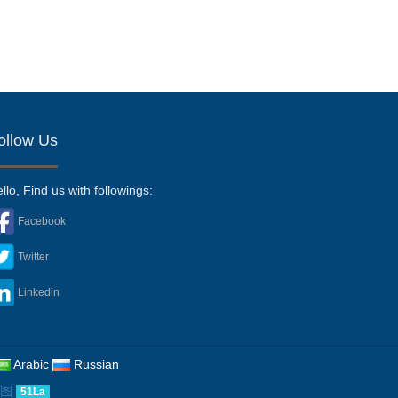
ollow Us
llo, Find us with followings:
Facebook
Twitter
Linkedin
Arabic
Russian
图
51La