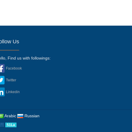
ollow Us
llo, Find us with followings:
Facebook
Twitter
Linkedin
Arabic
Russian
图
51La