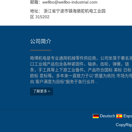
邮箱：wellbo@wellbo-industrial.com
地址： 浙江省宁波市镇海骆驼机电工业园
区 315202
公司简介
晧博机电是专业通用机械零件供应商，公司坐落于著名
口工业城产品包含各种紧固件，轴承，齿轮，弹簧，链
条，手工具等上下游工业备件。产品符合国标 美标 日标
欧标 意标等。多年来一直致力于以“质量为依托 市场为
向 客户满意为目标”服务于各行业并...
了解更多 +
Deutsch
Espa
CopyRig